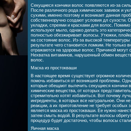
Секущиеся кончики волос появляются из-за силь
После различного рода химических завивок и ук
сухими, именно поэтому и возникает данная про
собственноручно создают условия дл сухости. 
укладки, спреями и красками для волос. Помимо
используют мыло, однако делать это категоричес
полностью обезжиривает волосы. Утюжки, плойк
на состояние волос. Из-за высокой температуры
результате чего становится ломким. Не только 
отражаются на здоровье волос. Причиной могут 
Нехватка витаминов, нарушенный обмен веществ
волос.
Маска из простокваши
В настоящее время существует огромное количес
помочь избавиться от возникшей проблемы. Одна
которые обещают вылечить секущиеся кончики в
химические вещества, от которых представитель
стремительно хотят избавиться. Вот почему луч
ингредиенты, в которых все натуральное. Они н
реакции, а их приготовление не требует особых 
является маска из простокваши. Ее нужно нанест
затем смыть водой. В результате волосы обрету
процедур будет достаточно, чтобы волосы стали
Яичная маска