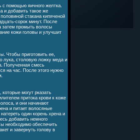
 с помощью яичного желтка.
а и добавить такое же
 половиной стакана кипяченой
идцать-сорок минут. После
а затем промыть волосы
ание кожи головы и улучшит
ы. Чтобы приготовить ее,
о лука, столовую ложку меда и
а. Полученная смесь
ся на час. После этого нужно
м.
 которые могут рказать
лителем притока крови к коже
олоса, и они начинают
рена и питает волосяные
натереть один корень хрена и
есь добавить немного
осы необходимо обеспечить
кет и завернуть голову в