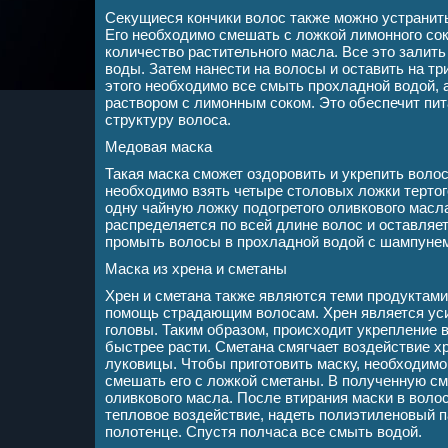
Секущиеся кончики волос также можно устранить
Его необходимо смешать с ложкой лимонного сок
количество растительного масла. Все это залить
воды. Затем нанести на волосы и оставить на тр
этого необходимо все смыть прохладной водой, 
раствором с лимонным соком. Это обеспечит пит
структуру волоса.
Медовая маска
Такая маска сможет оздоровить и укрепить волос
необходимо взять четыре столовых ложки тертог
одну чайную ложку подогретого оливкового масл
распределяется по всей длине волос и оставляет
промыть волосы в прохладной водой с шампуне
Маска из хрена и сметаны
Хрен и сметана также являются теми продуктами,
помощь страдающим волосам. Хрен является уси
головы. Таким образом, происходит укрепление в
быстрее расти. Сметана смягчает воздействие х
луковицы. Чтобы приготовить маску, необходимо 
смешать его с ложкой сметаны. В полученную см
оливкового масла. После втирания маски в вол
тепловое воздействие, надеть полиэтиленовый па
полотенце. Спустя полчаса все смыть водой.