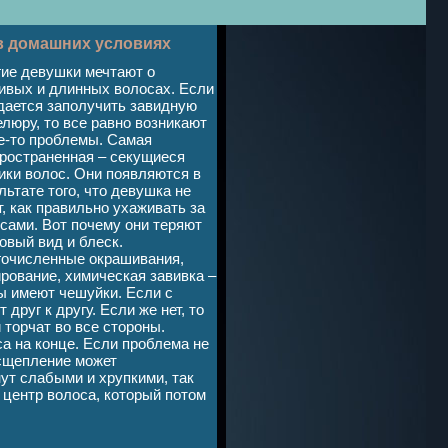
в домашних условиях
ие девушки мечтают о
ивых и длинных волосах. Если
дается заполучить завидную
люру, то все равно возникают
е-то проблемы. Самая
ространенная – секущиеся
ики волос. Они появляются в
льтате того, что девушка не
т, как правильно ухаживать за
сами. Вот почему они теряют
овый вид и блеск.
очисленные окрашивания,
рование, химическая завивка –
ы имеют чешуйки. Если с
 друг к другу. Если же нет, то
торчат во все стороны.
са на конце. Если проблема не
асщепление может
нут слабыми и хрупкими, так
 центр волоса, который потом