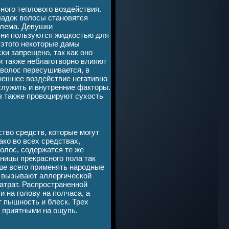
ного теплового воздействия.
ладок волосы становятся
блема. Девушки
Они пользуются жидкостью для
 этого некоторые дамы
ки запрещено, так как оно
и также неблаготворно влияют
 волос пересушивается, в
внешнее воздействие негативно
служить и внутренние факторы.
 также провоцируют сухость
тво средств, которые могут
ко во всех средствах,
олос, содержатся те же
ницы прекрасного пола так
ше всего применять народные
е вызывают аллергической
затрат. Распространенной
и на голову на полчаса, а
т пышность и блеск. Трех
 приятными на ощупь.