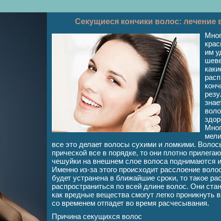
Секущиеся кончики волос: лечение 
Мног
крас
им у
шеве
каки
расп
конч
резу
знае
воло
здор
Мног
мели
все это делает волосы сухими и ломкими. Волос
прической все в порядке, то они плотно прилегают
чешуйки на внешнем слое волоса поднимаются и 
Именно из-за этого происходит расслоение воло
будет устранена в ближайшие сроки, то такое р
распространиться по всей длине волос. Они ста
как вредные вещества смогут легко проникнуть в
со временем отпадет во время расчесывания.
Причина секущихся волос